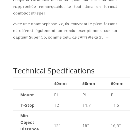
coups ni variations de focale, pour une mise au point
rapprochée remarquable, le tout dans un format
compact et léger.
Avec une anamorphose 2x, ils couvrent le plein format
et offrent également un rendu exceptionnel sur un
capteur Super 35, comme celui de l’Arri Alexa 35. »
Technical Specifications
40mm
50mm
60mm
Mount
PL
PL
PL
T-Stop
T2
T1.7
T1.6
Min.
Object
15″
16″
16,5″
Distance