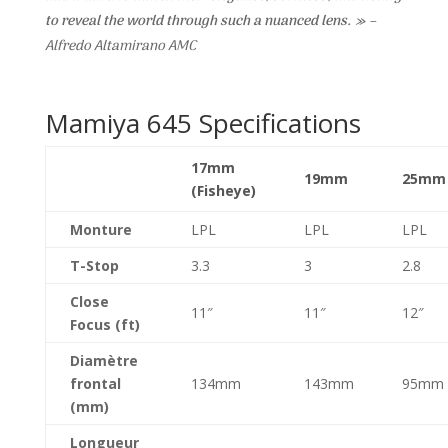
to reveal the world through such a nuanced lens. »
–
Alfredo Altamirano AMC
Mamiya 645 Specifications
17mm
19mm
25mm
(Fisheye)
Monture
LPL
LPL
LPL
T-Stop
3.3
3
2.8
Close
11″
11″
12″
Focus (ft)
Diamètre
frontal
134mm
143mm
95mm
(mm)
Longueur