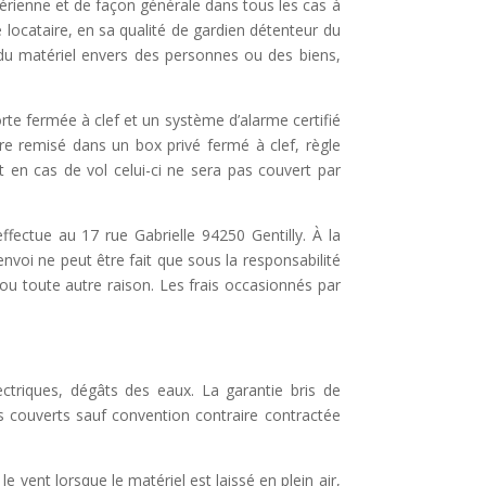
aérienne et
de façon générale dans tous les cas à
e locataire, en sa qualité de gardien détenteur du
 du matériel envers des personnes ou des biens,
porte fermée
à clef et un système d’alarme certifié
tre remisé dans un box privé fermé à clef, règle
t en cas de vol celui-ci ne sera pas couvert par
’effectue au 17
rue Gabrielle 94250 Gentilly. À la
envoi ne peut être fait que sous la responsabilité
ou toute autre raison. Les frais occasionnés par
ectriques,
dégâts des eaux. La garantie bris de
s couverts sauf convention contraire contractée
 le
vent lorsque le matériel est laissé en plein air,