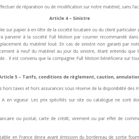
e effectuer de réparation ou de modification sur notre matériel, sans l’
Article 4 – Sinistre
ie sur papier à en-tête de la société locataire ou du client particulier
vra parvenir à
la
société Full Motion par
courrier recommandé dans 
emplacement du
matériel loué.
En cas de sinistre non garanti par not
cement à neuf du matériel au jour du sinistre, étant entendu que l
de .
Il
est
convenu
que
la
compagnie
Full
Motion
bénéficiera
sur
tou
Article 5 – Tarifs, conditions de règlement, caution, annulatio
 hors taxes et hors assurances sous réserve de la disponibilité des m
 A en vigueur. Les prix spécifiés sur site ou catalogue ne sont don
ancaire ou postal, carte de crédit, virement ou par effet de comm
 établie en France devra avant émission du bordereau de sortie fourn