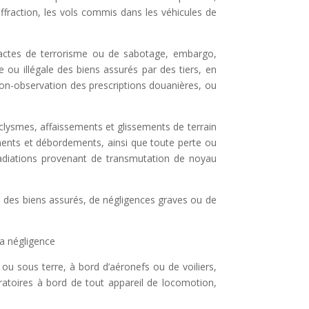
ffraction, les vols commis dans les véhicules de
 actes de
terrorisme ou de sabotage, embargo,
e ou illégale des biens assurés par des tiers, en
n-observation des prescriptions douanières, ou
aclysmes, affaissements
et glissements de terrain
ments et débordements, ainsi que toute perte ou
rradiations provenant de transmutation de noyau
ce des
biens assurés, de négligences graves ou de
la
négligence
er ou sous
terre, à bord d’aéronefs ou de voiliers,
ratoires à bord de tout appareil de locomotion,