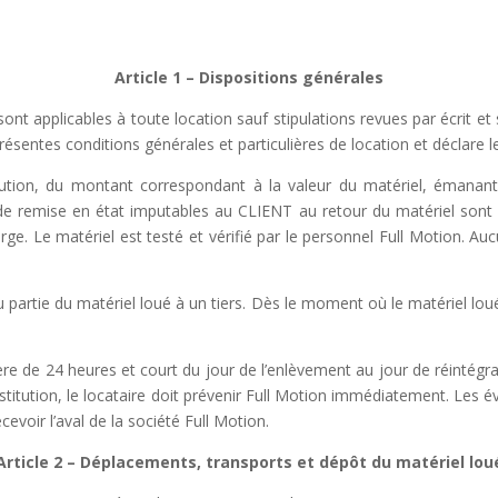
Article 1 – Dispositions générales
ont applicables à toute location sauf stipulations revues par écrit et
présentes conditions générales et particulières de
location et déclare 
ution, du montant correspondant à la valeur du matériel, émanant
 de remise en état imputables au CLIENT au retour du
matériel sont 
arge. Le matériel est
testé et vérifié par le personnel Full Motion. A
u partie du matériel loué à un tiers. Dès le moment où le matériel lou
ère de 24 heures et court du jour de l’enlèvement au jour de réintégr
tution, le locataire doit prévenir Full
Motion immédiatement.
Les év
ecevoir l’aval de la société Full Motion.
Article 2 – Déplacements, transports et dépôt du matériel lou