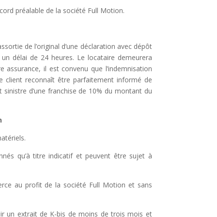
accord
préalable de la société Full Motion.
 assortie
de l’original d’une déclaration avec dépôt
un délai de 24 heures. Le locataire demeurera
re assurance, il est convenu que l’indemnisation
e client reconnaît être parfaitement informé de
t
sinistre
d’une
franchise
de
10%
du
montant
du
n
atériels.
nés qu’à titre indicatif
et peuvent être sujet à
erce au profit
de la
société Full Motion
et sans
ir un extrait
de K-bis de moins de trois mois et