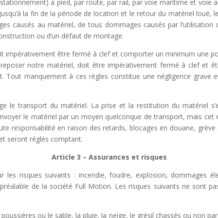
tationnement) à pied, par route, par rail, par voie maritime et voie 
usqu’à la fin de la période de location et le
retour du matériel loué, l
ages causés au
matériel, de tous dommages causés par l’utilisation
construction ou d’un défaut de montage.
doit impérativement être fermé à clef et comporter un minimum une 
treposer notre matériel, doit être impérativement
fermé à clef et ê
uit. Tout manquement à
ces règles constitue une négligence grave e
 le transport du matériel. La prise et la restitution du matériel s
 envoyer le matériel par un moyen quelconque de
transport, mais cet 
oute responsabilité
en raison des retards, blocages en douane, grève 
 et seront réglés comptant.
Article 3 – Assurances et risques
r les risques suivants : incendie, foudre, explosion, dommages él
préalable de la société Full Motion.
Les risques
suivants ne sont pa
poussières ou le sable, la pluie, la neige, le grésil chassés ou non par