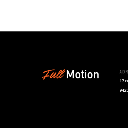
ADR
17 r
942