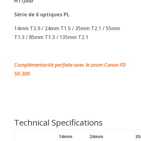
HT/Jour
Série de 6 optiques PL
14mm T2.9 / 24mm T1.5 / 35mm T2.1 / 55mm
T1.3 / 85mm T1.3 / 135mm T2.1
Complémentarité parfaite avec le zoom Canon FD
50-300
Technical Specifications
14mm
24mm
3