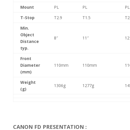
Mount
PL
PL
PL
T-Stop
T2.9
T1.5
T2
Min.
Object
8″
11″
12
Distance
typ.
Front
Diameter
110mm
110mm
1
(mm)
Weight
1306g
1277g
14
(g)
CANON FD PRESENTATION :