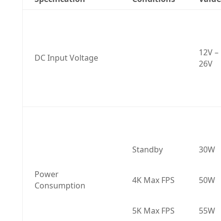
12V – 
DC Input Voltage
26V
Standby
30W
Power 
4K Max FPS
50W
Consumption
5K Max FPS
55W