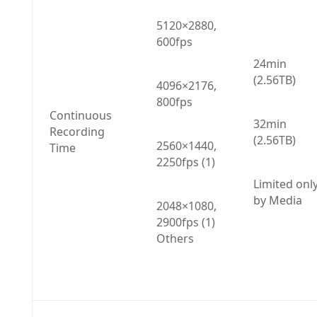
5120×2880, 
600fps
24min 
(2.56TB)
4096×2176, 
800fps
Continuous 
32min 
Recording 
(2.56TB)
2560×1440, 
Time
2250fps (1)
Limited only
by Media
2048×1080, 
2900fps (1) 
Others