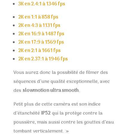
3K en 2.4:1 à 1346 fps
2K en 1:1 à 858 fps
2K en 4:3 à 1131 fps
2K en 16:9 à 1487 fps
2K en 17:9 à 1569 fps
2K en 2:1 à 1661 fps
2K en 2.37:1 à 1946 fps
Vous aurez donc la possibilité de filmer des
séquences d’une qualité exceptionnelle, avec
des
slowmotion ultra smooth
.
Petit plus de cette caméra est son indice
d’étanchéité
IP52
qui la protège contre la
poussière, mais aussi contre les gouttes d’eau
tombant verticalement. »