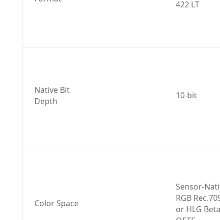
422 LT
Native Bit 
10-bit
Depth
Sensor-Nati
RGB Rec.709
Color Space
or HLG Beta