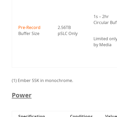
1s – 2hr 
Circular Buf
Pre-Record
2.56TB 
Buffer Size
pSLC Only
Limited only
by Media
(1) Ember S5K in monochrome.
Power
Specification
Conditions
Value