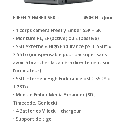
FREEFLY EMBER S5K
:
4
50€ HT/Jour
• 1 corps caméra Freefly Ember S5K – 5K
• Monture PL, EF (active) ou E (passive)
• SSD externe « High Endurance pSLC SSD* »
2,56To (indispensable pour backuper sans
avoir à brancher la caméra directement sur
l’ordinateur)
• SSD interne « High Endurance pSLC SSD* »
1,28To
• Module Ember Media Expander (SDI,
Timecode, Genlock)
• 4 Batte­ries V-lock + chargeur
• Support de tige