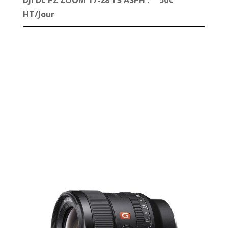
DJI DL PZ ZOOM 17-28 T3 ASPH : 50€
HT/Jour