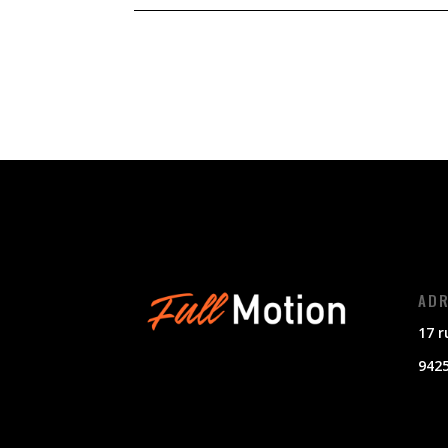
ADR
17 r
942